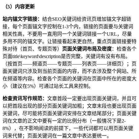
（5）内容更新
站内锚文字链接：
结合SEO关键词给资讯页增加锚文字超链
接，每个页面锚文字控制在1-3个内，链接的页面要与关键词
相关性高，不要用一直用同一个关键词链接一个URL，尽量
多用不同的锚文字。让链接看起来更自然，重点页面链接要特
殊对待（首页、专题页等）
页面关键词布局及密度
：检查各个
页面title\keyword\description是否完整，关键词有没有布局。
（按首页——频道页——专题页——列表页——详细页）；页
面关键词只涉及到当前页面的内容，而不去涉及整个网站、所
在频道等内容。检查各个页面的关键词在页面中所在的密度大
小（建议在5%）可通过站长工具来控制。
检查资讯写作规范：
文章首段一定要出现页面关键词，并且可
以把首段出现的部分页面关键词加粗；文章末段也要出现页面
关键词，尽可能将页面关键词安排在文章结尾部分；页面关键
词在文章的正文中要有一定的比例分布（一般情况下是2-
8%），在不影响阅读的前提下，一些代词都可以用页面关键
词来代替；页面关键词在一篇文章中表达要统一。