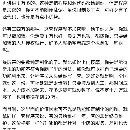
再讲讲 1 万多的。这种是把程序和源代码都给到你，但是程序
是加密的，你可不能随便乱调。虽说限制多了点，可好歹有了
源代码，也算是有点小优势。
还有三四万的那种。这套程序就不加密啦，给了你之后，你就
可以搞加盟。你想卖 1 万也好，卖 2 万也罢，都随你，只要给
加盟的人开授权就行，好多人就指望着靠这个概念发一笔财
呢。
最厉害的要数纯定制化的了。就比如说上门按摩，你要是觉得
常规的功能不符合你脑子里的想法，那你就可以把自己想要的
功能列出来，让程序员从头给你写一套。这好处就是啊，全国
就你这一份。可坏处就是太贵啦！只要涉及到人工，那时间成
本、人力成本加起来，花多少钱可就没数了。说不定十几万就
够了，也可能得花到 20 万。
而且啊，这里面的价值因素可不光是功能和定制化的问题。就
拿同样一套程序来说，有的只给维护一年，有的却是终身维
护，这价格能一样吗？哪怕都是针对一个店的服务，差别也大