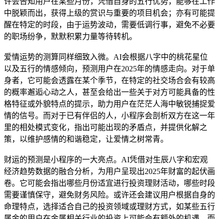
许会告知用户在某些月份，凭借自身的五行优势，能够在工作
中脱颖而出，获得上级的赏识与重要的项目机会；亦有可能提
醒在特定的时段，由于运势波动，需要低调行事，避免不必要
的职场纷争，默默积累力量等待转机。
爱情运势的测算同样细致入微。AI会根据八字中的桃花星位
以及五行的情感倾向，预测用户在2025年的情感走向。对于单
身者，它可能会透露在某个季节，在特定的社交场合会有较高
的概率邂逅心动之人，甚至会给出一些关于对方可能具备的性
格特征或外貌特点的提示，助力用户在茫茫人海中敏锐捕捉爱
情的信号。而对于已有伴侣的人，小程序会剖析双方在这一年
里的相处模式变化，指出可能出现的矛盾点，并提供化解之
策，以维护感情的和谐稳定，让爱情之树常青。
财运的预测是小程序的一大亮点。AI凭借对生辰八字和宏观
经济趋势数据的融合分析，为用户呈现出2025年财富的起伏画
卷。它可能会指出哪些月份适宜进行投资理财活动，哪些时段
需要谨慎保守，避免财务风险。或许还会建议用户根据自身的
命理特点，选择适合自己的投资领域或理财方式，如某些五行
属金的用户在金属相关行业的投资上可能会有额外的机遇，而