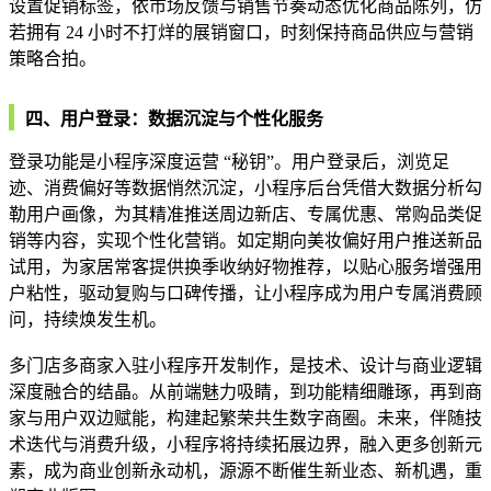
设置促销标签，依市场反馈与销售节奏动态优化商品陈列，仿
若拥有 24 小时不打烊的展销窗口，时刻保持商品供应与营销
策略合拍。
四、用户登录：数据沉淀与个性化服务
登录功能是小程序深度运营 “秘钥”。用户登录后，浏览足
迹、消费偏好等数据悄然沉淀，小程序后台凭借大数据分析勾
勒用户画像，为其精准推送周边新店、专属优惠、常购品类促
销等内容，实现个性化营销。如定期向美妆偏好用户推送新品
试用，为家居常客提供换季收纳好物推荐，以贴心服务增强用
户粘性，驱动复购与口碑传播，让小程序成为用户专属消费顾
问，持续焕发生机。
多门店多商家入驻小程序开发制作，是技术、设计与商业逻辑
深度融合的结晶。从前端魅力吸睛，到功能精细雕琢，再到商
家与用户双边赋能，构建起繁荣共生数字商圈。未来，伴随技
术迭代与消费升级，小程序将持续拓展边界，融入更多创新元
素，成为商业创新永动机，源源不断催生新业态、新机遇，重