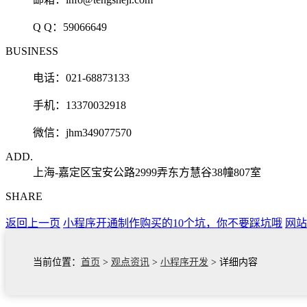
Q Q：
59066649
BUSINESS
电话：021-68873133
手机：13370032918
微信：jhm349077570
ADD.
上海-嘉定区宝安公路2999弄东方慧谷38幢807室
SHARE
返回上一页
小程序开通制作购买的10个坑，你不要踩坑哦
网站
当前位置：
首页
>
观点资讯
>
小程序开发
> 详细内容