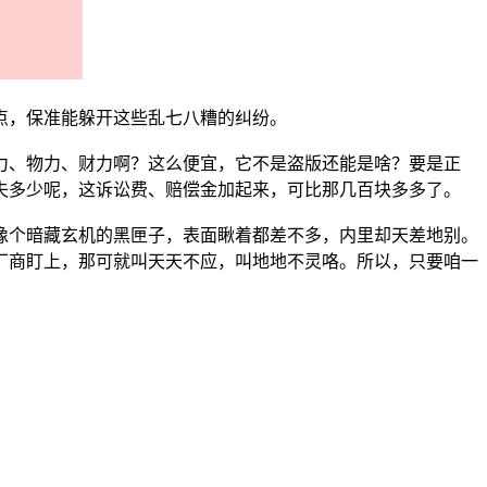
点，保准能躲开这些乱七八糟的纠纷。
力、物力、财力啊？这么便宜，它不是盗版还能是啥？要是正
失多少呢，这诉讼费、赔偿金加起来，可比那几百块多多了。
像个暗藏玄机的黑匣子，表面瞅着都差不多，内里却天差地别。
厂商盯上，那可就叫天天不应，叫地地不灵咯。所以，只要咱一