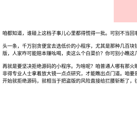
咱都知道，谁碰上这档子事儿心里都得慌得一批。可别不当回
头一条，千万别贪便宜去选低价的小程序，尤其是那种几百块
版，人家咋可能赔本赚吆喝，卖这么个白菜价？你可别小瞧这
再就是要坚决拒绝源码的小程序。为啥呢？咱普通人哪有那火
非得专业人士拿着放大镜一点点研究，才能瞧出点门道。咱要
开始就拒绝源码，就相当于把盗版的风险直接给拦腰斩断了，