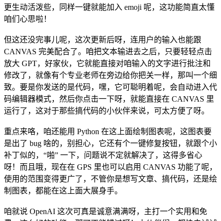
更生动活泼些，同样一键就能加入 emoji 呢，这功能简直太懂
咱们心思啦！
但这还没完事儿呢，这次更新后呀，连用户的输入也能跟
CANVAS 完美配合了。咱把文本输进去之后，只要轻轻点击
放大 GPT，好家伙，它就能直接对咱输入的文字进行批注和
修改了，就像有个专业老师在旁边给你把关一样，那叫一个细
致。要是你发送的是代码，嘿，它可聪明着呢，会自动进入代
码编辑器模式，然后你点击一下呀，就能直接在 CANVAS 里
运行了，这对于那些搞代码的小伙伴来说，可太方便了呀。
重点来咯，咱还能用 Python 在这上面绘制图表呢，这图表要
是出了 bug 啥的，别担心，它还有个一键修复按钮，就跟个小
补丁似的，“啪” 一下，问题说不定就解决了，这得多省心
呀！而且哦，现在在 GPS 里也可以启用 CANVAS 功能了呢，
使用的范围变得更广了，不管你是想写文章、搞代码，还是绘
制图表，都能在这上面大展身手。
咱就说 OpenAI 这次可真是诚意满满呀，主打一个实用和免