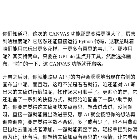
你们知道吗，这次的 CANVAS 功能那是变得更强大了，厉害
到啥程度呢？它居然还能直接运行 Python 代码，这就意味着
咱们能用它玩出更多花样，干更多有意思的事儿了。那咋用
呢？其实特简单，只要在 GPT 4o 里点开工具，然后选择画
布，“啪” 的一下，这 CANVAS 功能就开启咯。
开启之后呀，你就能瞧见 AI 写的内容会乖乖地出现在右侧的
画布当中呢。而且哦，这可不光是看看就行，咱还能对 AI 写
出来的文稿进行编辑呢，操作起来可顺手了。更贴心的是，它
还准备了一系列的快捷方式，就跟给咱配备了一群小助手似
的。你要是觉得这文稿哪块差点意思，想改进改进，没问题
呀，直接一键就能提出改进意见，那 AI 就会按照你的想法再
调整调整；要是觉得字数不合适，多了或者少了，也不用费劲
巴拉地去删减或者添加，一键就能调整字数，轻松拿捏到你满
意为止；还有哦，你想给文稿加点有意思的小表情，让它看着