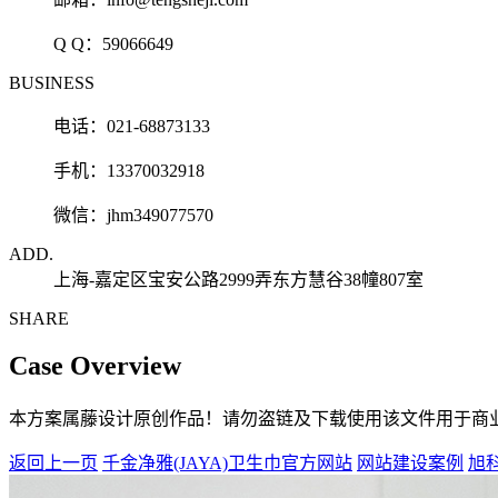
Q Q：
59066649
BUSINESS
电话：021-68873133
手机：13370032918
微信：jhm349077570
ADD.
上海-嘉定区宝安公路2999弄东方慧谷38幢807室
SHARE
Case Overview
本方案属藤设计原创作品！请勿盗链及下载使用该文件用于商
返回上一页
千金净雅(JAYA)卫生巾官方网站
网站建设案例
旭